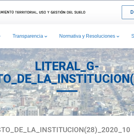
D
Transparencia
Normativa y Resoluciones
S
LITERAL_G-
O_DE_LA_INSTITUCION(
TO_DE_LA_INSTITUCION(28)_2020_10