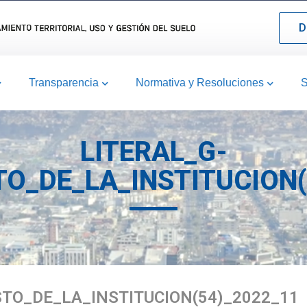
D
Transparencia
Normativa y Resoluciones
S
LITERAL_G-
O_DE_LA_INSTITUCION(
TO_DE_LA_INSTITUCION(54)_2022_11