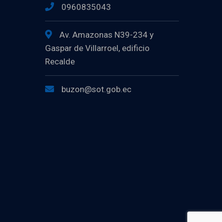
0960835043
Av. Amazonas N39-234 y
Gaspar de Villarroel, edificio
Recalde
buzon@sot.gob.ec