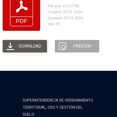
File size: 412.67 KB
Created: 09-01-2024
Updated: 09-01-2024
Hits: 83
DOWNLOAD
PREVIEW
SUPERINTENDENCIA DE ORDENAMIENTO
TERRITORIAL, USO Y GESTIÓN DEL
SUELO