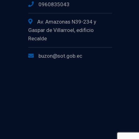
0960835043
Av. Amazonas N39-234 y
Gaspar de Villarroel, edificio
Recalde
buzon@sot.gob.ec