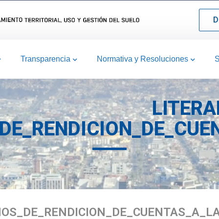
D
Transparencia
Normativa y Resoluciones
S
LITERA
E_RENDICION_DE_CUEN
OS_DE_RENDICION_DE_CUENTAS_A_LA_