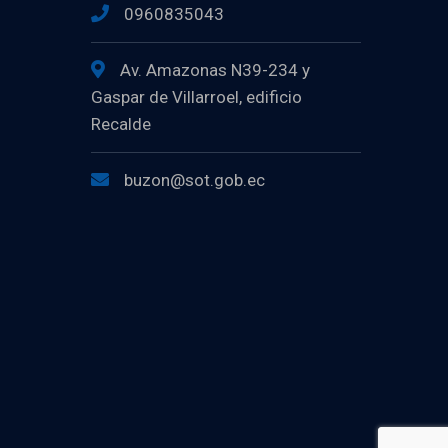
0960835043
Av. Amazonas N39-234 y
Gaspar de Villarroel, edificio
Recalde
buzon@sot.gob.ec