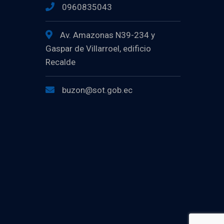
0960835043
Av. Amazonas N39-234 y
Gaspar de Villarroel, edificio
Recalde
buzon@sot.gob.ec