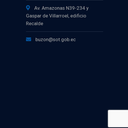
Av. Amazonas N39-234 y
Gaspar de Villarroel, edificio
Recalde
buzon@sot.gob.ec