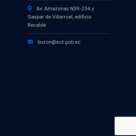
Av. Amazonas N39-234 y
Gaspar de Villarroel, edificio
Recalde
buzon@sot.gob.ec