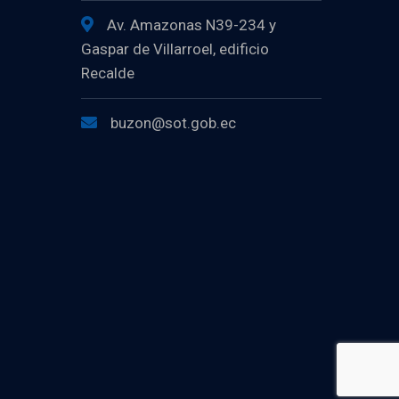
Av. Amazonas N39-234 y
Gaspar de Villarroel, edificio
Recalde
buzon@sot.gob.ec