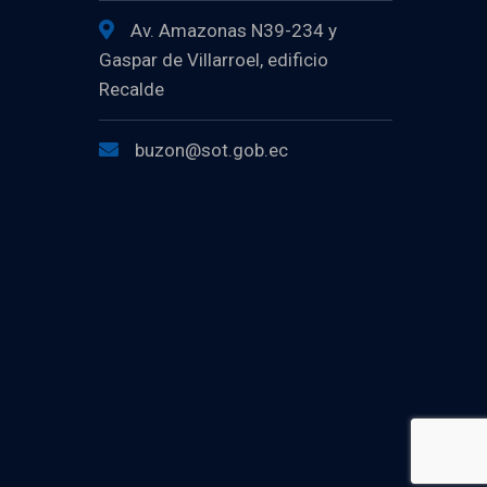
Av. Amazonas N39-234 y
Gaspar de Villarroel, edificio
Recalde
buzon@sot.gob.ec