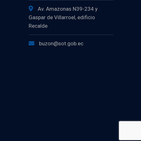
Av. Amazonas N39-234 y
Gaspar de Villarroel, edificio
Recalde
buzon@sot.gob.ec