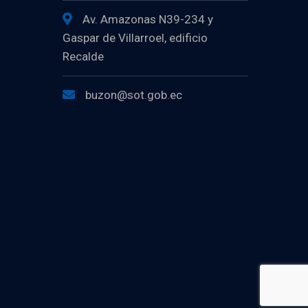
Av. Amazonas N39-234 y
Gaspar de Villarroel, edificio
Recalde
buzon@sot.gob.ec