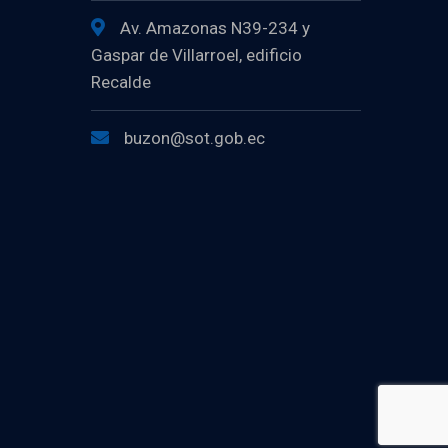
Av. Amazonas N39-234 y
Gaspar de Villarroel, edificio
Recalde
buzon@sot.gob.ec