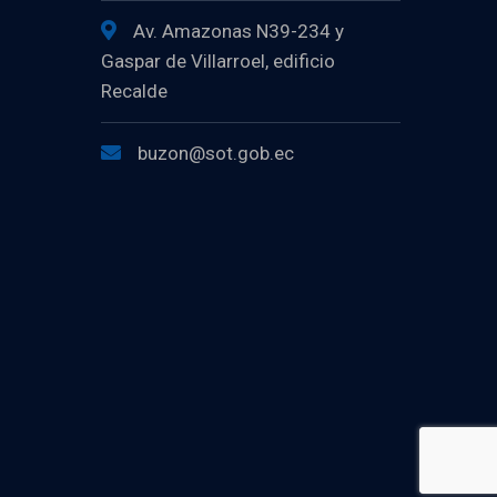
Av. Amazonas N39-234 y
Gaspar de Villarroel, edificio
Recalde
buzon@sot.gob.ec