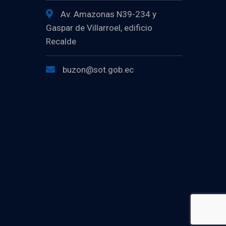
Av. Amazonas N39-234 y
Gaspar de Villarroel, edificio
Recalde
buzon@sot.gob.ec