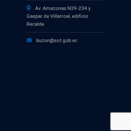
Av. Amazonas N39-234 y
Gaspar de Villarroel, edificio
Recalde
buzon@sot.gob.ec