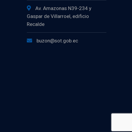
Av. Amazonas N39-234 y
Gaspar de Villarroel, edificio
Recalde
buzon@sot.gob.ec