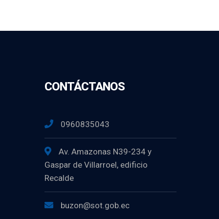
CONTÁCTANOS
0960835043
Av. Amazonas N39-234 y
Gaspar de Villarroel, edificio
Recalde
buzon@sot.gob.ec