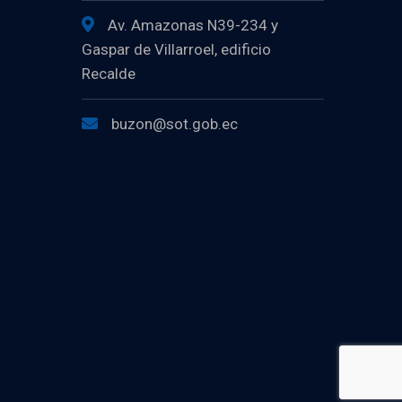
Av. Amazonas N39-234 y
Gaspar de Villarroel, edificio
Recalde
buzon@sot.gob.ec