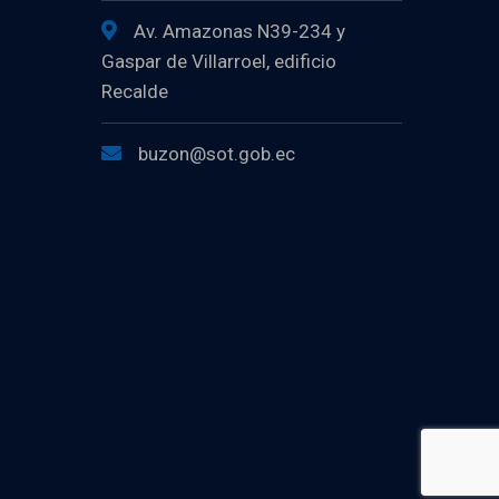
Av. Amazonas N39-234 y
Gaspar de Villarroel, edificio
Recalde
buzon@sot.gob.ec