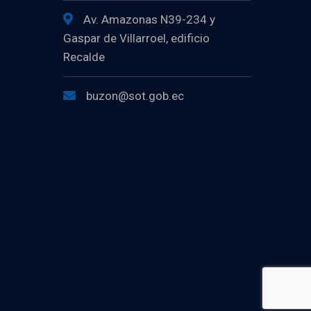
Av. Amazonas N39-234 y
Gaspar de Villarroel, edificio
Recalde
buzon@sot.gob.ec