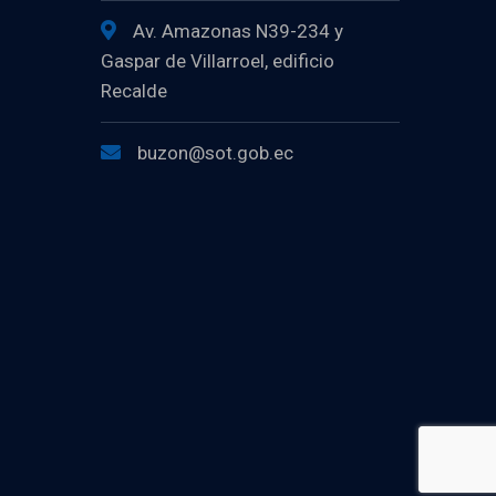
Av. Amazonas N39-234 y
Gaspar de Villarroel, edificio
Recalde
buzon@sot.gob.ec