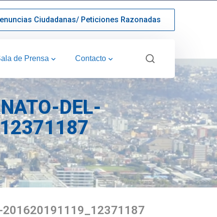
enuncias Ciudadanas/ Peticiones Razonadas
ala de Prensa
Contacto
NATO-DEL-
12371187
201620191119_12371187