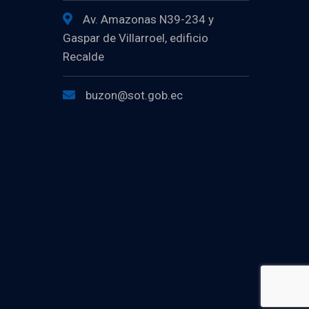
Av. Amazonas N39-234 y
Gaspar de Villarroel, edificio
Recalde
buzon@sot.gob.ec