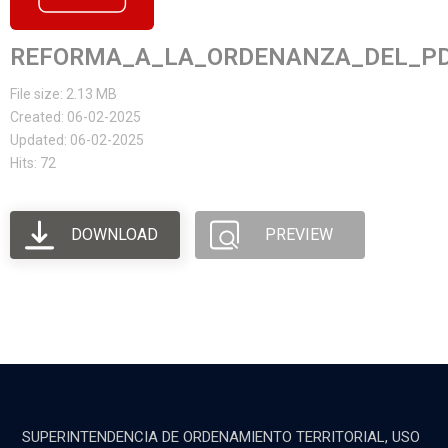
REFORMA_A_LA_ORDENANZA_DEL_P
File size: 2.13 MB
Created: 06-02-2025
Updated: 06-02-2025
Hits: 72
DOWNLOAD
PREVIEW
SUPERINTENDENCIA DE ORDENAMIENTO TERRITORIAL, USO