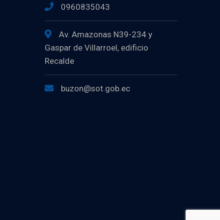
0960835043
Av. Amazonas N39-234 y
Gaspar de Villarroel, edificio
Recalde
buzon@sot.gob.ec