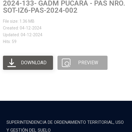
2024-133- GADM PUCARÁ - PAS NRO.
SOT-IZ6-PAS-2024-002
File size: 1.36 MB
Created: 04-12-2024
Updated: 04-12-2024
Hits: 59
DOWNLOAD
PREVIEW
SUPERINTENDENCIA DE ORDENAMIENTO TERRITORIAL, USO
Y GESTIÓN DEL SUELO