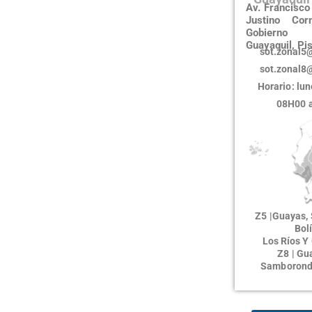
Av. Francisco
Justino Corn
Gobierno
Guayaquil, Pi
sot.zonal5
sot.zonal8
Horario: lun
08H00 
Z5 |Guayas, 
Bolí
Los Ríos Y
Z8 | Gu
Samborond