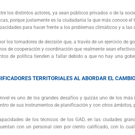
entre los distintos actores, ya sean públicos privados o de la so
ticas, porque justamente es la ciudadanía la que más conoce el t
acidades para hacer frente a los problemas climáticos y a las d
 los tomadores de decisión que, a través de un ejercicio de g
s de cooperación y coordinación que realmente sean efectivos en 
entos de política tienden a fallar debido a que no hay una go
IFICADORES TERRITORIALES AL ABORDAR EL CAMBIO
inivel es uno de los grandes desafíos y quizás uno de los más 
ntro de sus instrumentos de planificación y con otros ámbitos, p
apacidades de los técnicos de los GAD, en las ciudades grand
ntan con un personal cien por ciento calificado, con lo cual s