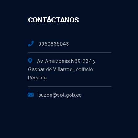
CONTÁCTANOS
0960835043
Av. Amazonas N39-234 y
Gaspar de Villarroel, edificio
Recalde
buzon@sot.gob.ec