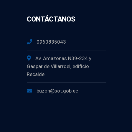
CONTÁCTANOS
0960835043
Av. Amazonas N39-234 y
Gaspar de Villarroel, edificio
Recalde
buzon@sot.gob.ec