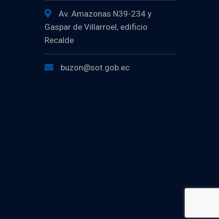
Av. Amazonas N39-234 y
Gaspar de Villarroel, edificio
Recalde
buzon@sot.gob.ec