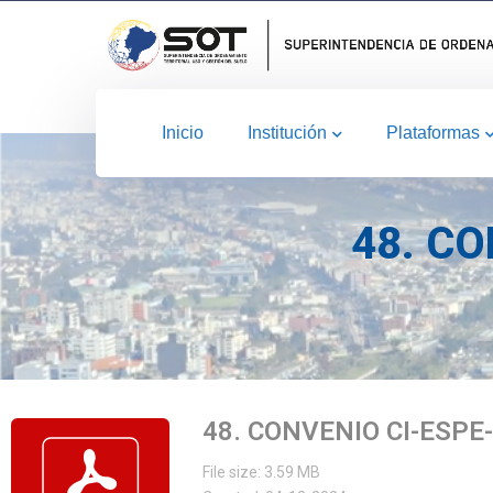
Inicio
Institución
Plataformas
48. CO
48. CONVENIO CI-ESPE
File size: 3.59 MB