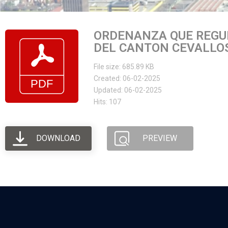
ORDENANZA QUE REGU
DEL CANTON CEVALLOS
File size: 685.89 KB
Created: 06-02-2025
Updated: 06-02-2025
Hits: 107
DOWNLOAD
PREVIEW