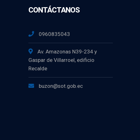
CONTÁCTANOS
0960835043
Av. Amazonas N39-234 y
Gaspar de Villarroel, edificio
Recalde
buzon@sot.gob.ec